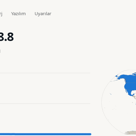
rj
Yazılım
Uyarılar
8.8
ı