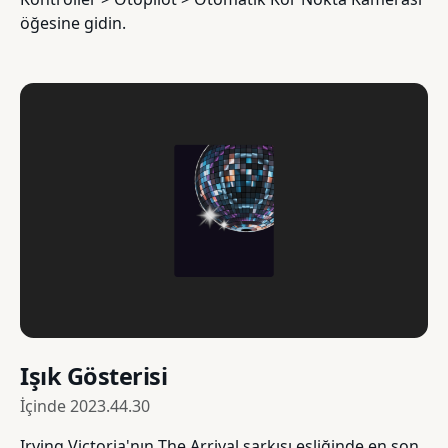
öğesine gidin.
Işık Gösterisi
İçinde
2023.44.30
Irving Victoria'nın The Arrival şarkısı eşliğinde en son