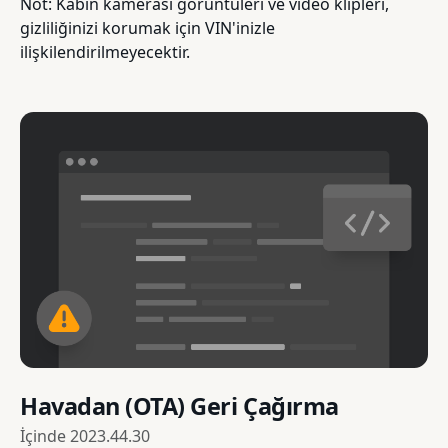
Not: Kabin kamerası görüntüleri ve video klipleri,
gizliliğinizi korumak için VIN'inizle
ilişkilendirilmeyecektir.
Havadan (OTA) Geri Çağırma
İçinde
2023.44.30