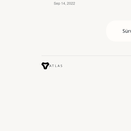
Sür
ATLAS